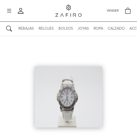
VENDER
REBAJAS
RELOJES
BOLSOS
JOYAS
ROPA
CALZADO
ACC
AUTENTICIDAD ZAFIRO
Mi perfil
Mis mensajes
mo
Mis favoritos
iona
?
Publicaciones
Compras
nticidad
o
Ventas
Cerrar sesión
untas
entes