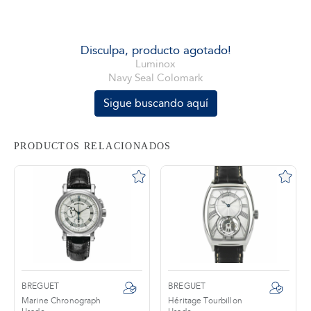
tros
Disculpa, producto agotado!
Luminox
Navy Seal Colomark
áctanos
Sigue buscando aquí
PRODUCTOS RELACIONADOS
BREGUET
BREGUET
Marine Chronograph
Héritage Tourbillon