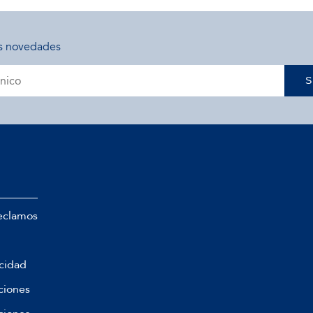
s novedades
S
eclamos
acidad
ciones