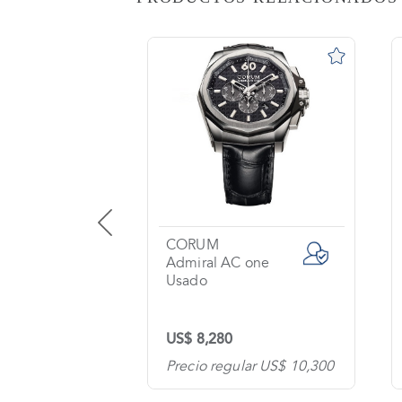
AS
o
na?
imiento
s
tas
ntes
CORUM
Aero Bang Jet Li / Big Bang
Admiral AC one
Usado
os
US$ 8,280
tanos
lar US$ 23,300
Precio regular US$ 10,300