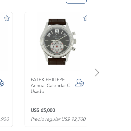
PATEK PHILIPPE
BREITLIN
Annual Calendar Chronograph
Exospace
Usado
Usado
US$ 65,000
US$ 6,00
,900
Precio regular US$ 92,700
Precio re