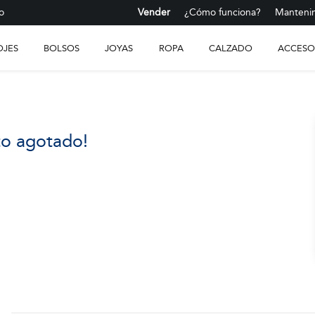
o
Vender
¿Cómo funciona?
Mantenim
OJES
BOLSOS
JOYAS
ROPA
CALZADO
ACCESO
to agotado!