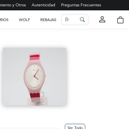
iento y Otros
Autenticidad
Preguntas Frecuentes
RIOS
WOLF
REBAJAS
LISTA DE FAVORITOS
Ver más
Ver Todo