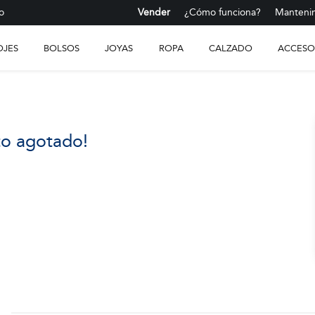
o
Vender
¿Cómo funciona?
Mantenim
OJES
BOLSOS
JOYAS
ROPA
CALZADO
ACCESO
to agotado!