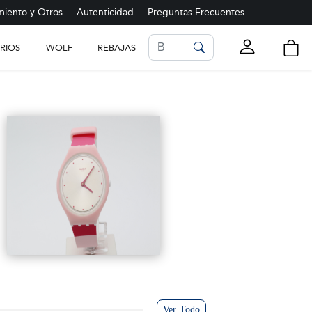
iento y Otros
Autenticidad
Preguntas Frecuentes
RIOS
WOLF
REBAJAS
LISTA DE FAVORITOS
Ver más
Ver Todo