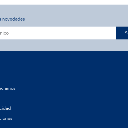
s novedades
S
eclamos
acidad
ciones