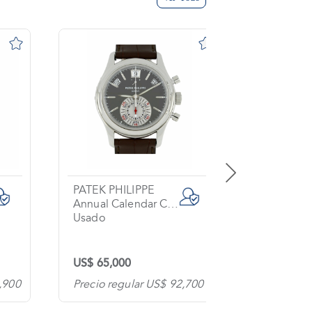
PATEK PHILIPPE
BREITLIN
Annual Calendar Chronograph
Exospace
Usado
Usado
US$ 65,000
US$ 6,00
,900
Precio regular US$ 92,700
Precio re