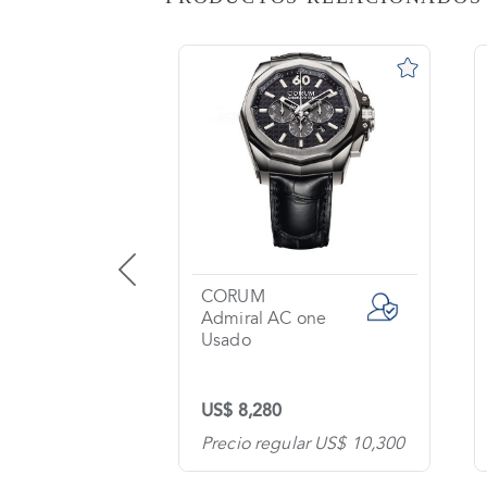
AS
o
na?
imiento
s
tas
ntes
CORUM
Aero Bang Jet Li / Big Bang
Admiral AC one
Usado
os
US$ 8,280
tanos
lar US$ 23,300
Precio regular US$ 10,300