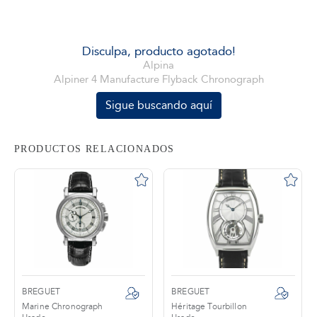
tros
Disculpa, producto agotado!
Alpina
Alpiner 4 Manufacture Flyback Chronograph
áctanos
Sigue buscando aquí
PRODUCTOS RELACIONADOS
BREGUET
BREGUET
Marine Chronograph
Héritage Tourbillon