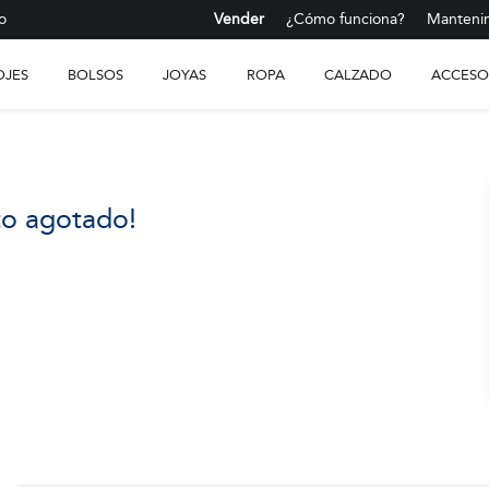
o
Vender
¿Cómo funciona?
Mantenim
OJES
BOLSOS
JOYAS
ROPA
CALZADO
ACCESO
to agotado!