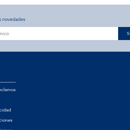
s novedades
S
eclamos
acidad
ciones