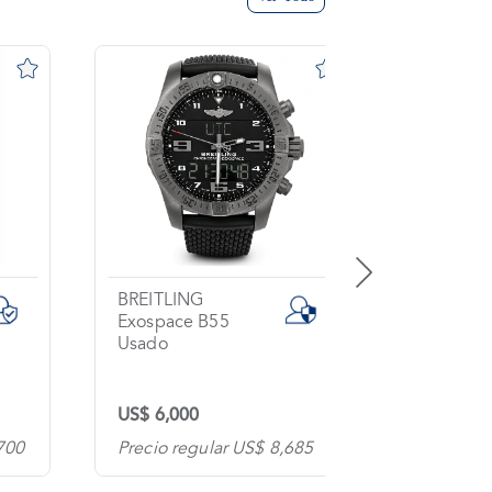
BREITLING
GIRARD 
Exospace B55
Usado
Usado
US$ 6,000
US$ 5,17
700
Precio regular US$ 8,685
Precio re