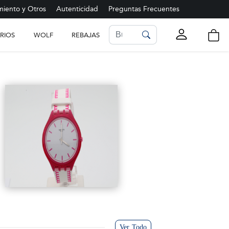
iento y Otros
Autenticidad
Preguntas Frecuentes
RIOS
WOLF
REBAJAS
LISTA DE FAVORITOS
Ver más
Ver Todo