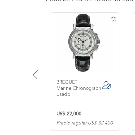
AS
o
na?
imiento
s
tas
ntes
BREGUET
 one
Marine Chronograph
Usado
os
US$ 22,000
tanos
lar US$ 10,300
Precio regular US$ 32,400