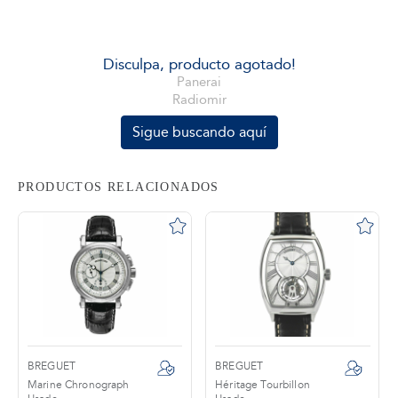
tros
Disculpa, producto agotado!
Panerai
Radiomir
áctanos
Sigue buscando aquí
PRODUCTOS RELACIONADOS
BREGUET
BREGUET
Marine Chronograph
Héritage Tourbillon