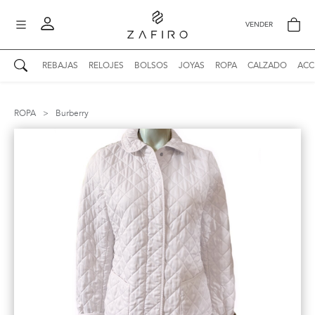
VENDER
REBAJAS
RELOJES
BOLSOS
JOYAS
ROPA
CALZADO
ACC
AUTENTICIDAD ZAFIRO
Mi perfil
ROPA
>
Burberry
Mis mensajes
mo
Mis favoritos
iona
?
Publicaciones
Compras
nticidad
o
Ventas
Cerrar sesión
untas
entes