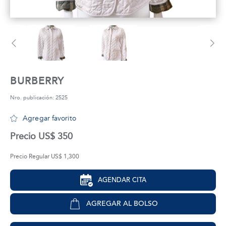
tros
áctanos
BURBERRY
Nro. publicación: 2525
Agregar favorito
Precio US$ 350
Precio Regular US$ 1,300
AGENDAR CITA
AGREGAR AL BOLSO