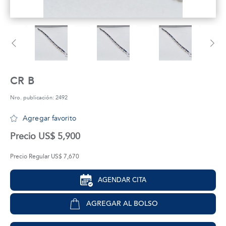
tros
áctanos
CR B
Nro. publicación: 2492
Agregar favorito
Precio US$ 5,900
Precio Regular US$ 7,670
AGENDAR CITA
AGREGAR AL BOLSO