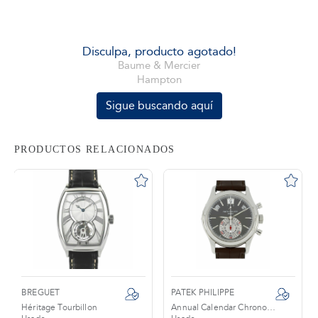
tros
Disculpa, producto agotado!
Baume & Mercier
Hampton
áctanos
Sigue buscando aquí
PRODUCTOS RELACIONADOS
BREGUET
PATEK PHILIPPE
Héritage Tourbillon
Annual Calendar Chronograph