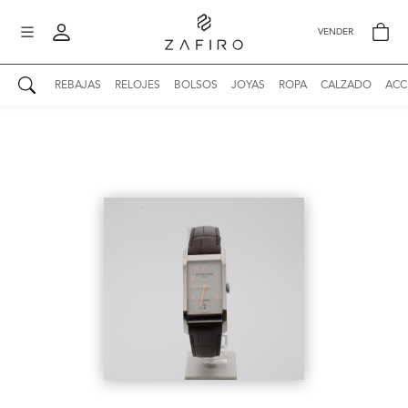
VENDER
REBAJAS
RELOJES
BOLSOS
JOYAS
ROPA
CALZADO
ACC
AUTENTICIDAD ZAFIRO
Mi perfil
Mis mensajes
mo
Mis favoritos
iona
?
Publicaciones
Compras
nticidad
o
Ventas
Cerrar sesión
untas
entes