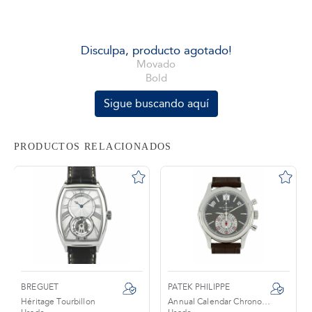
tros
Disculpa, producto agotado!
Movado
Bold
áctanos
Sigue buscando aquí
PRODUCTOS RELACIONADOS
BREGUET
PATEK PHILIPPE
Héritage Tourbillon
Annual Calendar Chronograph