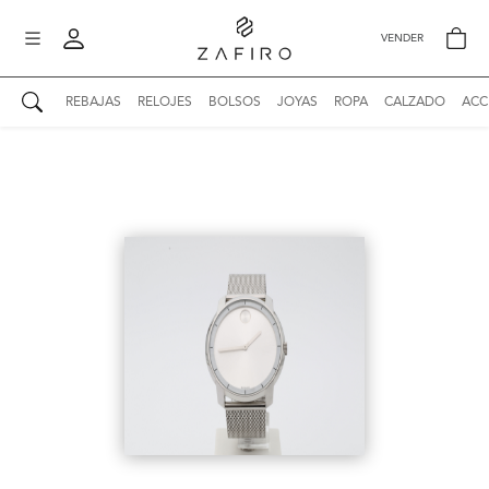
VENDER
REBAJAS
RELOJES
BOLSOS
JOYAS
ROPA
CALZADO
ACC
AUTENTICIDAD ZAFIRO
Mi perfil
Mis mensajes
mo
Mis favoritos
iona
?
Publicaciones
Compras
nticidad
o
Ventas
Cerrar sesión
untas
entes