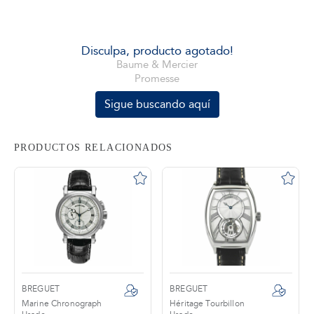
tros
Disculpa, producto agotado!
Baume & Mercier
Promesse
áctanos
Sigue buscando aquí
PRODUCTOS RELACIONADOS
BREGUET
BREGUET
Marine Chronograph
Héritage Tourbillon