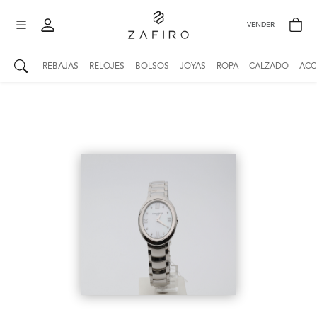
VENDER
REBAJAS
RELOJES
BOLSOS
JOYAS
ROPA
CALZADO
ACC
AUTENTICIDAD ZAFIRO
Mi perfil
Mis mensajes
mo
Mis favoritos
iona
?
Publicaciones
Compras
nticidad
o
Ventas
Cerrar sesión
untas
entes