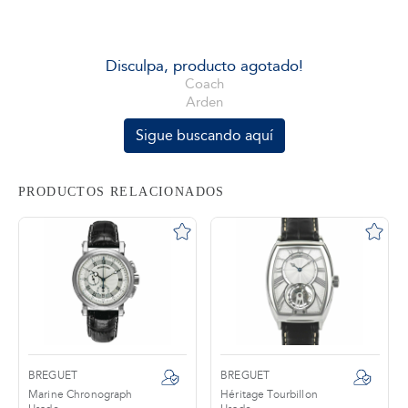
tros
Disculpa, producto agotado!
Coach
Arden
áctanos
Sigue buscando aquí
PRODUCTOS RELACIONADOS
BREGUET
BREGUET
Marine Chronograph
Héritage Tourbillon