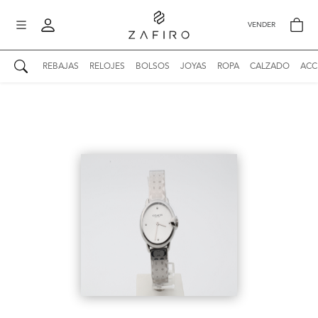
VENDER
REBAJAS
RELOJES
BOLSOS
JOYAS
ROPA
CALZADO
ACC
AUTENTICIDAD ZAFIRO
Mi perfil
Mis mensajes
mo
Mis favoritos
iona
?
Publicaciones
Compras
nticidad
o
Ventas
Cerrar sesión
untas
entes