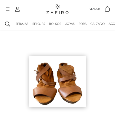
VENDER
REBAJAS
RELOJES
BOLSOS
JOYAS
ROPA
CALZADO
ACC
AUTENTICIDAD ZAFIRO
Mi perfil
Mis mensajes
mo
Mis favoritos
iona
?
Publicaciones
Compras
nticidad
o
Ventas
Cerrar sesión
untas
entes