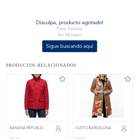
tros
Disculpa, producto agotado!
Free People
Sin Modelo
áctanos
Sigue buscando aquí
PRODUCTOS RELACIONADOS
BANANA REPUBLIC
CUSTO BARCELONA