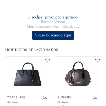
tros
Disculpa, producto agotado!
Bottega Veneta
Mini Intrecciato Chain Crossbody
áctanos
Sigue buscando aquí
PRODUCTOS RELACIONADOS
TORY BURCH
BURBERRY
Robinson
Orchard