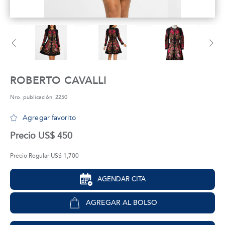
tros
áctanos
ROBERTO CAVALLI
Nro. publicación: 2250
Agregar favorito
Precio US$ 450
Precio Regular US$ 1,700
AGENDAR CITA
AGREGAR AL BOLSO