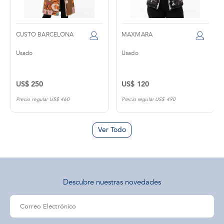
LONA
MAXMARA
SPORTMAX
Usado
Usado
US$ 120
US$ 240
 460
Precio regular US$ 490
Precio regular US$ 1,30
Ver Todo
Descubre nuestras novedades