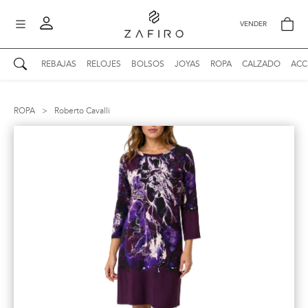
VENDER
REBAJAS
RELOJES
BOLSOS
JOYAS
ROPA
CALZADO
ACC
AUTENTICIDAD ZAFIRO
Mi perfil
ROPA
>
Roberto Cavalli
Mis mensajes
mo
Mis favoritos
iona
?
Publicaciones
Compras
nticidad
o
Ventas
Cerrar sesión
untas
entes