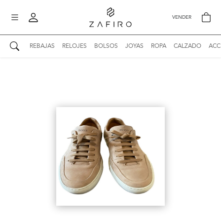
VENDER
REBAJAS
RELOJES
BOLSOS
JOYAS
ROPA
CALZADO
ACC
AUTENTICIDAD ZAFIRO
Mi perfil
Mis mensajes
mo
Mis favoritos
iona
?
Publicaciones
Compras
nticidad
o
Ventas
Cerrar sesión
untas
entes