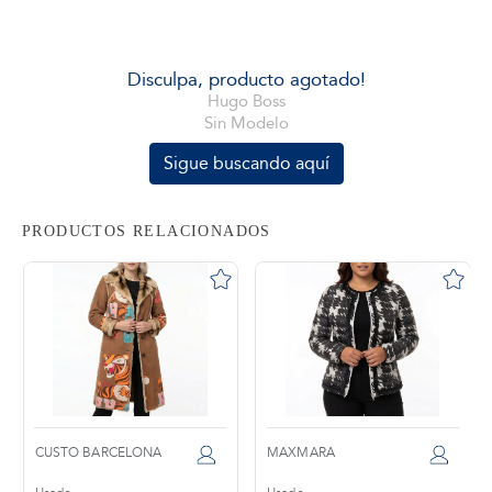
tros
Disculpa, producto agotado!
Hugo Boss
Sin Modelo
áctanos
Sigue buscando aquí
PRODUCTOS RELACIONADOS
CUSTO BARCELONA
MAXMARA