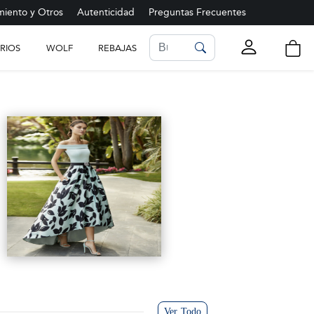
iento y Otros
Autenticidad
Preguntas Frecuentes
RIOS
WOLF
REBAJAS
LISTA DE FAVORITOS
Ver más
Ver Todo