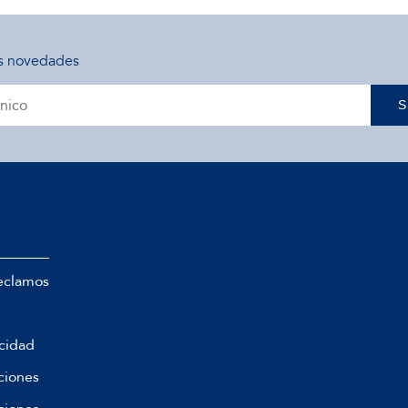
s novedades
S
eclamos
acidad
ciones