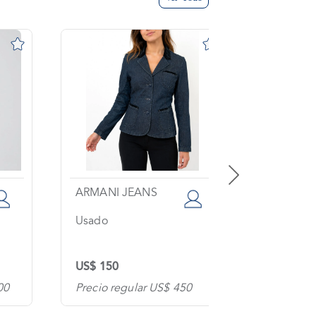
ARMANI JEANS
SPORTM
Usado
Usado
US$ 150
US$ 120
00
Precio regular US$ 450
Precio re