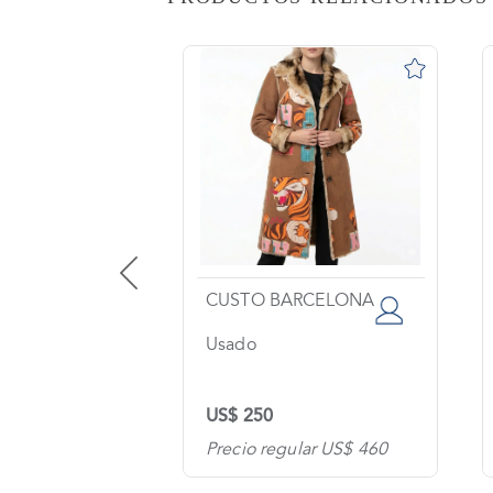
AS
o
na?
imiento
s
tas
ntes
EPUBLIC
CUSTO BARCELONA
Usado
os
US$ 250
tanos
lar US$ 200
Precio regular US$ 460