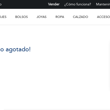
o
Vender
¿Cómo funciona?
Mantenim
OJES
BOLSOS
JOYAS
ROPA
CALZADO
ACCESO
to agotado!