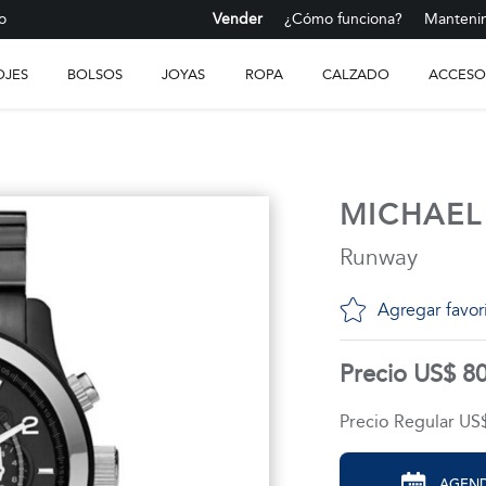
o
Vender
¿Cómo funciona?
Mantenim
OJES
BOLSOS
JOYAS
ROPA
CALZADO
ACCESO
MICHAEL
Runway
Agregar favor
Precio US$ 8
Precio Regular US
AGEND