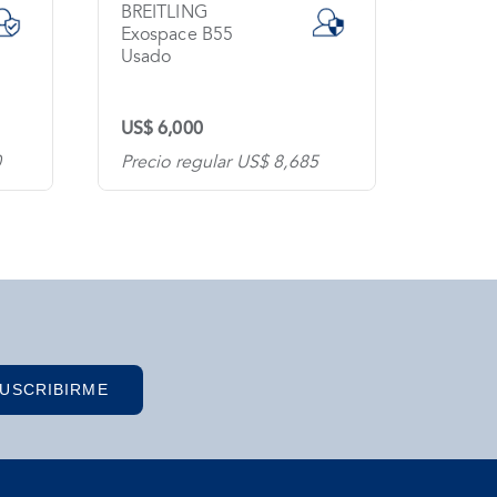
BREITLING
GIRA
Exospace B55
Usado
Usado
US$ 6,000
US$ 5
0
Precio regular US$ 8,685
Precio
USCRIBIRME