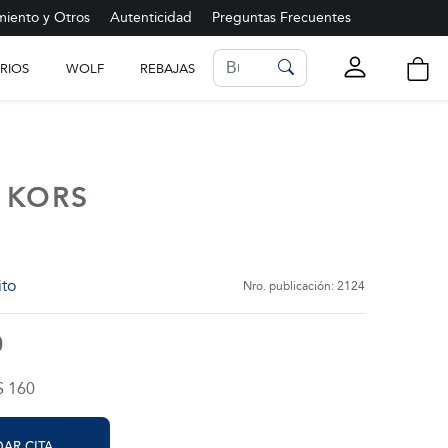
iento y Otros
Autenticidad
Preguntas Frecuentes
RIOS
WOLF
REBAJAS
LISTA DE FAVORITOS
Ver más
 KORS
ito
Nro. publicación: 2124
0
$ 160
AR CITA