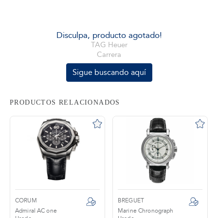
tros
Disculpa, producto agotado!
TAG Heuer
Carrera
áctanos
Sigue buscando aquí
PRODUCTOS RELACIONADOS
CORUM
BREGUET
Admiral AC one
Marine Chronograph