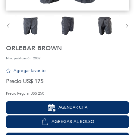
tros
áctanos
ORLEBAR BROWN
Nro. publicación: 2082
Agregar favorito
Precio US$ 175
Precio Regular US$ 250
AGENDAR CITA
AGREGAR AL BOLSO