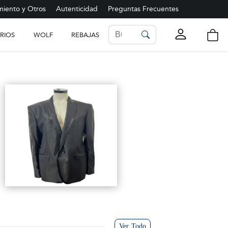
iento y Otros
Autenticidad
Preguntas Frecuentes
RIOS
WOLF
REBAJAS
LISTA DE FAVORITOS
Ver más
Ver Todo