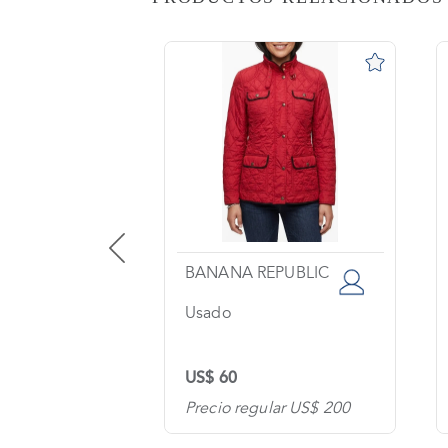
AS
o
na?
imiento
s
tas
ntes
UTURE
BANANA REPUBLIC
Usado
os
US$ 60
tanos
lar US$ 580
Precio regular US$ 200