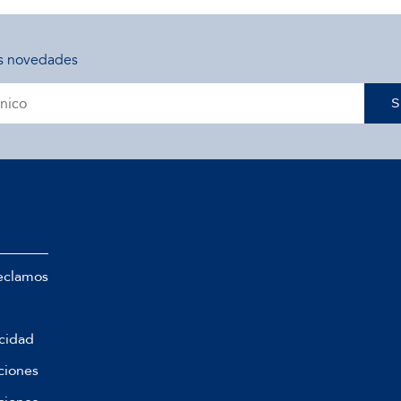
s novedades
S
eclamos
acidad
ciones