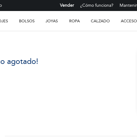
o
Vender
¿Cómo funciona?
Mantenim
OJES
BOLSOS
JOYAS
ROPA
CALZADO
ACCESO
to agotado!