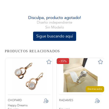
tros
Disculpa, producto agotado!
Diseño independiente
Sin Modelo
áctanos
Sigue buscando aquí
PRODUCTOS RELACIONADOS
-35%
Destacado
CHOPARD
RADAMES
Happy Dreams