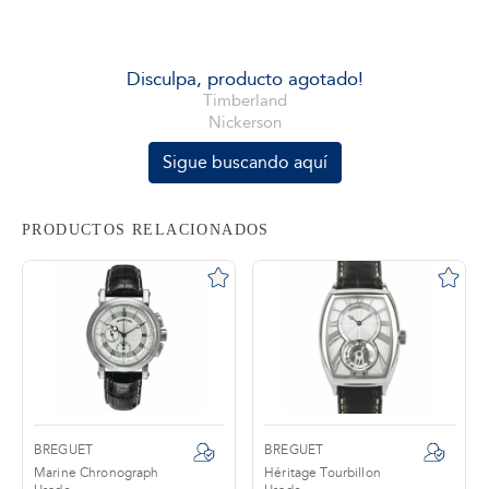
tros
Disculpa, producto agotado!
Timberland
Nickerson
áctanos
Sigue buscando aquí
PRODUCTOS RELACIONADOS
BREGUET
BREGUET
Marine Chronograph
Héritage Tourbillon