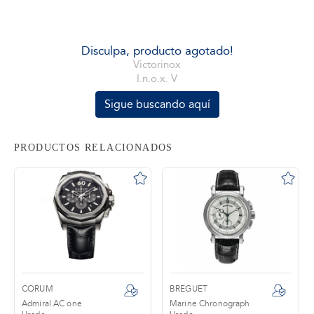
tros
Disculpa, producto agotado!
Victorinox
I.n.o.x. V
áctanos
Sigue buscando aquí
PRODUCTOS RELACIONADOS
CORUM
BREGUET
Admiral AC one
Marine Chronograph