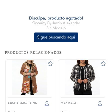
tros
Disculpa, producto agotado!
Sincerity By Justin Alexander
Sin Modelo
áctanos
Sigue buscando aquí
PRODUCTOS RELACIONADOS
RCELONA
MAXMARA
SPORTMAX