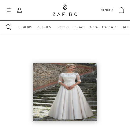
VENDER
REBAJAS
RELOJES
BOLSOS
JOYAS
ROPA
CALZADO
ACC
AUTENTICIDAD ZAFIRO
Mi perfil
Mis mensajes
mo
Mis favoritos
iona
?
Publicaciones
Compras
nticidad
o
Ventas
Cerrar sesión
untas
entes