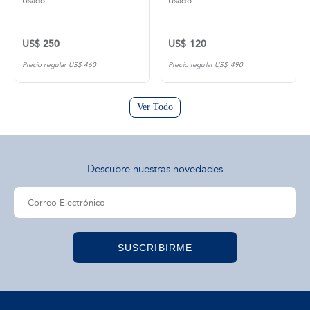
Usado
Usado
US$ 120
US$ 240
ar US$ 460
Precio regular US$ 490
Precio regular US
Ver Todo
Descubre nuestras novedades
SUSCRIBIRME