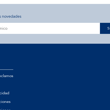
s novedades
S
eclamos
acidad
ciones