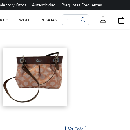
iento y Otros
Autenticidad
Preguntas Frecuentes
RIOS
WOLF
REBAJAS
LISTA DE FAVORITOS
Ver más
Ver Todo