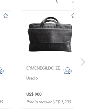
ERMENEGILDO ZEGNA
Usado
Usado
US$ 900
US$ 600
00
Precio regular US$ 1,200
Precio re