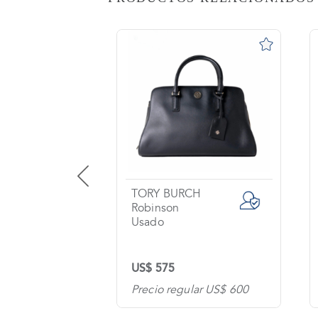
AS
o
na?
imiento
s
tas
ntes
TORY BURCH
Robinson
Usado
os
US$ 575
tanos
lar US$ 690
Precio regular US$ 600