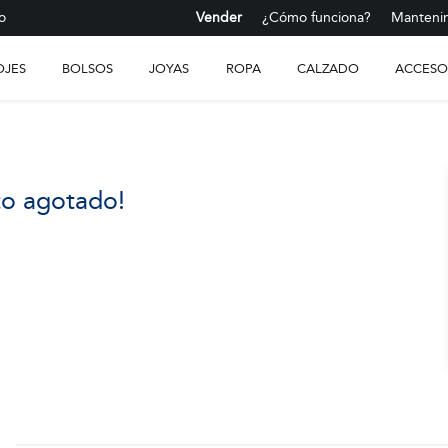
o
Vender
¿Cómo funciona?
Mantenim
OJES
BOLSOS
JOYAS
ROPA
CALZADO
ACCESO
to agotado!