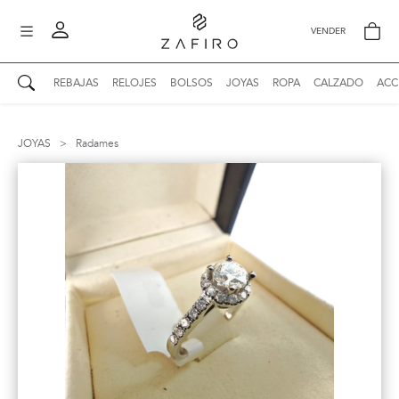
VENDER
REBAJAS
RELOJES
BOLSOS
JOYAS
ROPA
CALZADO
ACC
AUTENTICIDAD ZAFIRO
Mi perfil
JOYAS
>
Radames
Mis mensajes
mo
Mis favoritos
iona
?
Publicaciones
Compras
nticidad
o
Ventas
Cerrar sesión
untas
entes