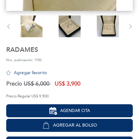
tros
áctanos
RADAMES
Nro. publicación: 1700
Agregar favorito
Precio
US$ 6,000
US$ 3,900
Precio Regular US$ 9,900
AGENDAR CITA
AGREGAR AL BOLSO