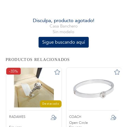
tros
Disculpa, producto agotado!
Casa Banchero
Sin modelo
áctanos
Sigue buscando aquí
PRODUCTOS RELACIONADOS
-35%
Destacado
RADAMES
COACH
Open Circle