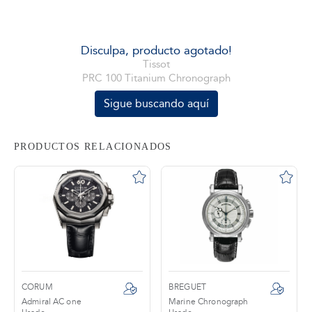
tros
Disculpa, producto agotado!
Tissot
PRC 100 Titanium Chronograph
áctanos
Sigue buscando aquí
PRODUCTOS RELACIONADOS
CORUM
BREGUET
Admiral AC one
Marine Chronograph