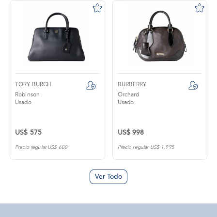
TORY BURCH
BURBERRY
Robinson
Orchard
Usado
Usado
US$ 575
US$ 998
Precio regular US$ 600
Precio regular US$ 1,995
Ver Todo