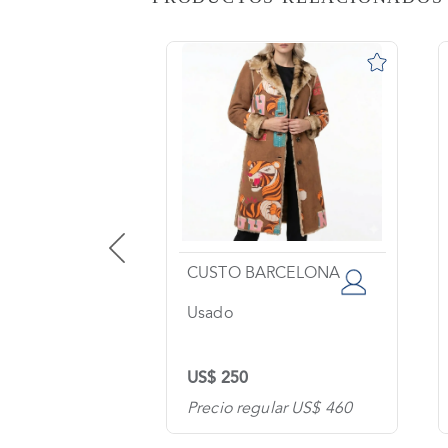
AS
o
na?
imiento
s
tas
ntes
EPUBLIC
CUSTO BARCELONA
Usado
os
US$ 250
tanos
lar US$ 200
Precio regular US$ 460