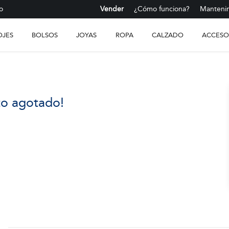
o
Vender
¿Cómo funciona?
Mantenim
OJES
BOLSOS
JOYAS
ROPA
CALZADO
ACCESO
to agotado!