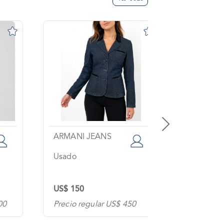
ARMANI JEANS
SPORTM
Usado
Usado
US$ 150
US$ 120
00
Precio regular US$ 450
Precio re