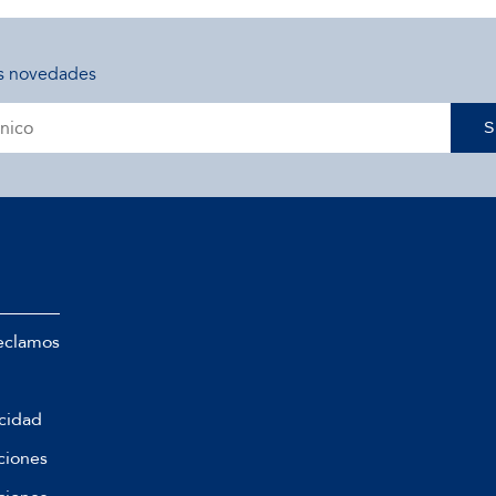
s novedades
S
eclamos
acidad
ciones