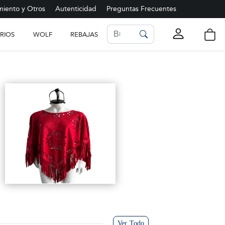
iento y Otros
Autenticidad
Preguntas Frecuentes
RIOS
WOLF
REBAJAS
LISTA DE FAVORITOS
Ver más
Ver Todo