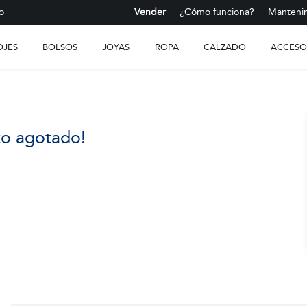
o
Vender
¿Cómo funciona?
Mantenim
OJES
BOLSOS
JOYAS
ROPA
CALZADO
ACCESO
to agotado!