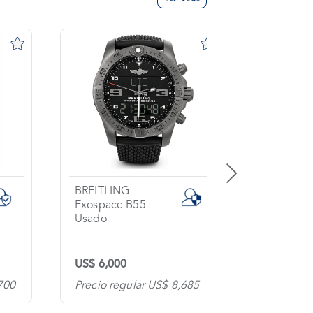
BREITLING
GIRARD 
Exospace B55
Usado
Usado
US$ 6,000
US$ 5,17
700
Precio regular US$ 8,685
Precio re