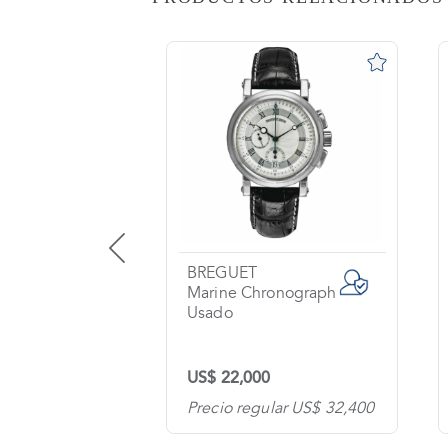
AS
o
na?
imiento
s
tas
ntes
BREGUET
 one
Marine Chronograph
Usado
os
US$ 22,000
tanos
lar US$ 10,300
Precio regular US$ 32,400