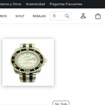
iento y Otros
Autenticidad
Preguntas Frecuentes
RIOS
WOLF
REBAJAS
LISTA DE FAVORITOS
Ver más
Ver Todo