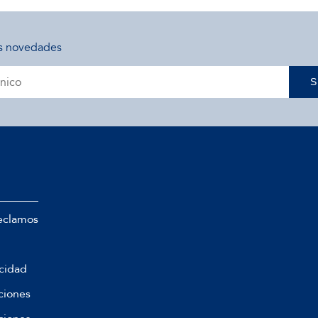
s novedades
S
eclamos
acidad
ciones