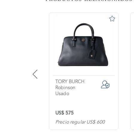
AS
o
na?
imiento
s
tas
ntes
TORY BURCH
Robinson
Usado
os
US$ 575
tanos
lar US$ 690
Precio regular US$ 600