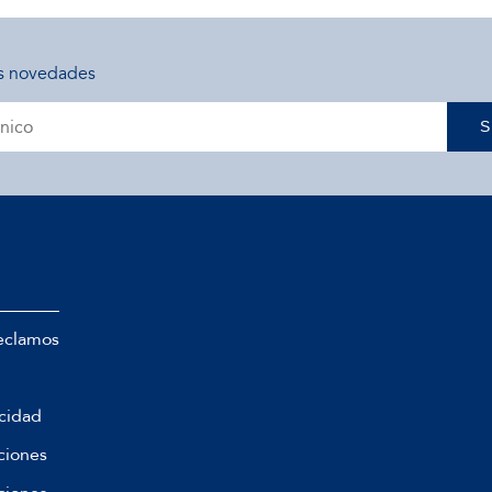
s novedades
S
eclamos
acidad
ciones