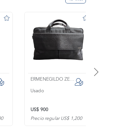
ERMENEGILDO ZEGNA
Usado
Usado
US$ 900
US$ 600
00
Precio regular US$ 1,200
Precio re