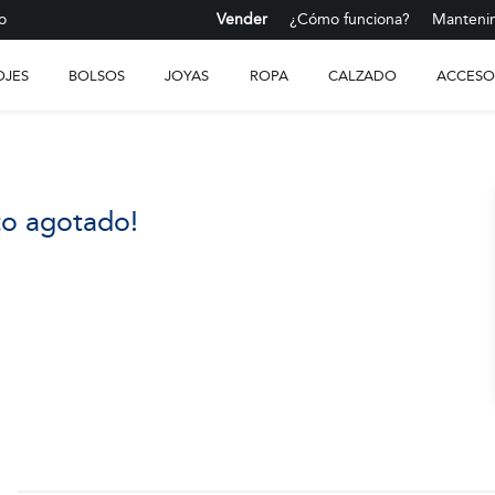
o
Vender
¿Cómo funciona?
Mantenim
OJES
BOLSOS
JOYAS
ROPA
CALZADO
ACCESO
to agotado!