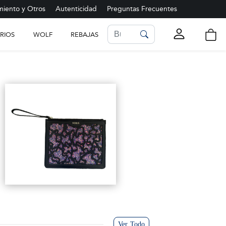
iento y Otros
Autenticidad
Preguntas Frecuentes
RIOS
WOLF
REBAJAS
LISTA DE FAVORITOS
Ver más
Ver Todo