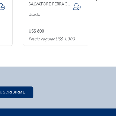
SALVATORE FERRAGAMO
GUCC
Usado
Sin us
US$ 600
US$ 1
Precio regular US$ 1,300
Precio
USCRIBIRME