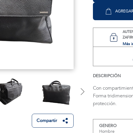
AGREGAR
AUTE
ZAFIR
Más i
DESCRIPCIÓN
Con compartimiento 
Forma tridimension
protección.
Compartir
GENERO
Hombre