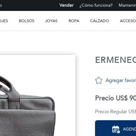
o
Vender
¿Cómo funciona?
Mantenim
OJES
BOLSOS
JOYAS
ROPA
CALZADO
ACCESO
ERMENE
Agregar favor
Precio US$ 9
Precio Regular US
AGEND