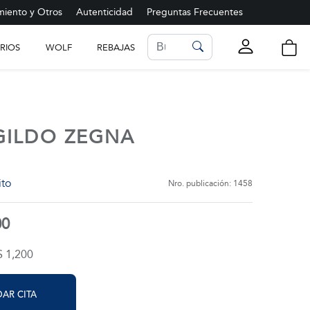
iento y Otros
Autenticidad
Preguntas Frecuentes
RIOS
WOLF
REBAJAS
LISTA DE FAVORITOS
Ver más
GILDO ZEGNA
ito
Nro. publicación: 1458
00
$ 1,200
AR CITA