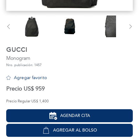
tros
áctanos
GUCCI
Monogram
Nro. publicación: 1457
Agregar favorito
Precio US$ 959
Precio Regular US$ 1,400
AGENDAR CITA
AGREGAR AL BOLSO