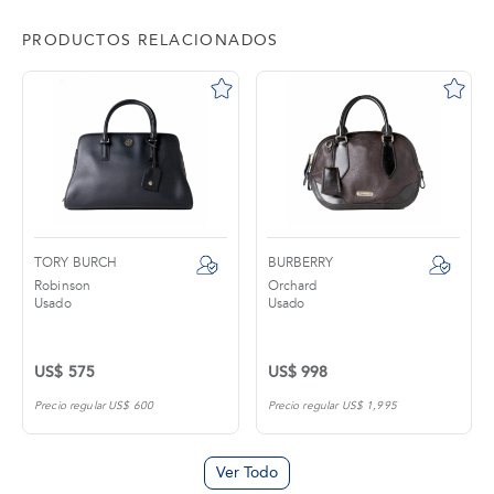
PRODUCTOS RELACIONADOS
TORY BURCH
BURBERRY
Robinson
Orchard
Usado
Usado
US$ 575
US$ 998
Precio regular US$ 600
Precio regular US$ 1,995
Ver Todo