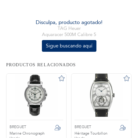
tros
Disculpa, producto agotado!
TAG Heuer
Aquaracer 500M Calibre 5
áctanos
Sigue buscando aquí
PRODUCTOS RELACIONADOS
BREGUET
BREGUET
Marine Chronograph
Héritage Tourbillon