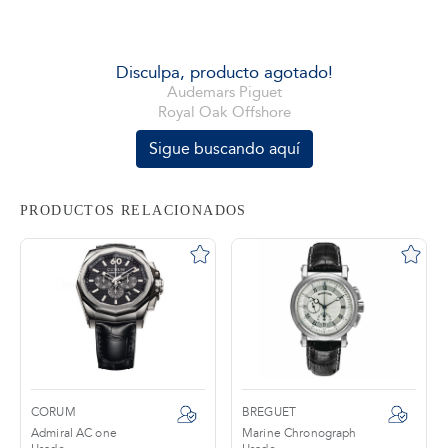
tros
Disculpa, producto agotado!
Audemars Piguet
Royal Oak Offshore
áctanos
Sigue buscando aquí
PRODUCTOS RELACIONADOS
CORUM
BREGUET
Admiral AC one
Marine Chronograph