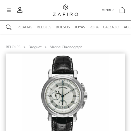
VENDER
REBAJAS
RELOJES
BOLSOS
JOYAS
ROPA
CALZADO
ACC
AUTENTICIDAD ZAFIRO
Mi perfil
RELOJES
>
Breguet
>
Marine Chronograph
Mis mensajes
mo
Mis favoritos
iona
?
Publicaciones
Compras
nticidad
o
Ventas
Cerrar sesión
untas
entes