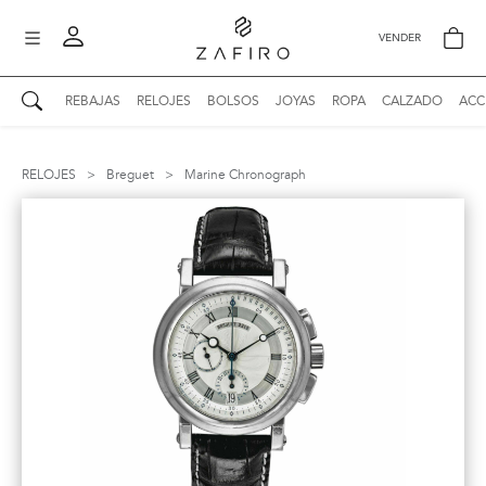
VENDER
REBAJAS
RELOJES
BOLSOS
JOYAS
ROPA
CALZADO
ACC
AUTENTICIDAD ZAFIRO
Mi perfil
RELOJES
>
Breguet
>
Marine Chronograph
Mis mensajes
mo
Mis favoritos
iona
?
Publicaciones
Compras
nticidad
o
Ventas
Cerrar sesión
untas
entes