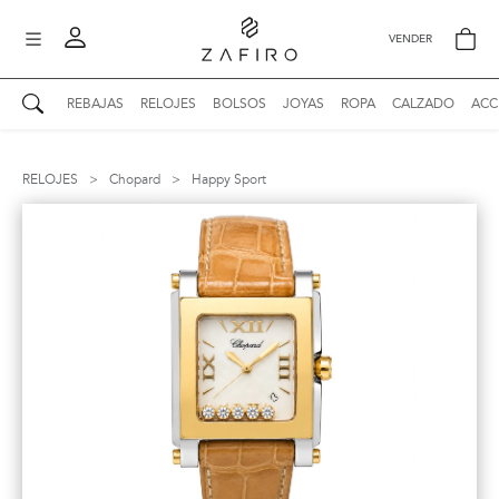
VENDER
REBAJAS
RELOJES
BOLSOS
JOYAS
ROPA
CALZADO
ACC
AUTENTICIDAD ZAFIRO
Mi perfil
RELOJES
>
Chopard
>
Happy Sport
Mis mensajes
mo
Mis favoritos
iona
?
Publicaciones
Compras
nticidad
o
Ventas
Cerrar sesión
untas
entes