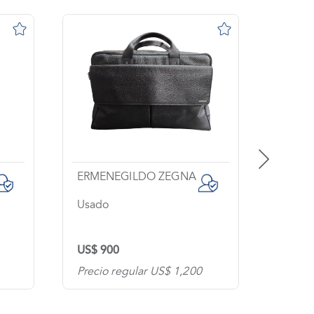
ERMENEGILDO ZEGNA
Usado
Usado
US$ 900
US$ 6
Precio regular US$ 1,200
Precio