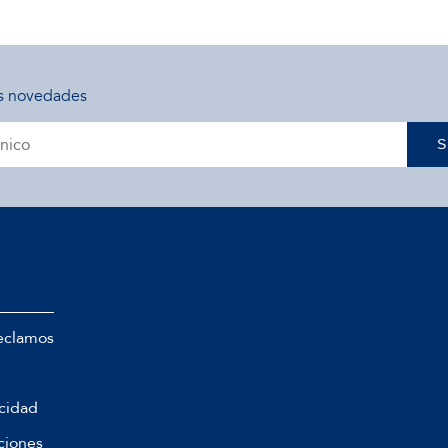
s novedades
S
eclamos
acidad
ciones