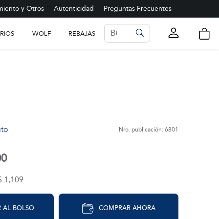
iento y Otros
Autenticidad
Preguntas Frecuentes
RIOS
WOLF
REBAJAS
LISTA DE FAVORITOS
Ver más
ito
Nro. publicación: 6801
00
$ 1,109
 AL BOLSO
COMPRAR AHORA