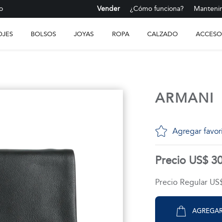
o
Vender
¿Cómo funciona?
Mantenim
OJES
BOLSOS
JOYAS
ROPA
CALZADO
ACCESO
ARMANI
Agregar favor
Precio US$ 3
Precio Regular US
AGREGAR