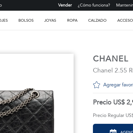
o
Vender
¿Cómo funciona?
Mantenim
OJES
BOLSOS
JOYAS
ROPA
CALZADO
ACCESO
CHANEL
Chanel 2.55 R
Agregar favor
Precio US$ 2
Precio Regular US
AGEND