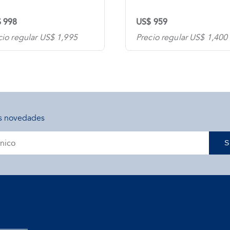
 998
US$ 959
cio regular US$ 1,995
Precio regular US$ 1,400
s novedades
S