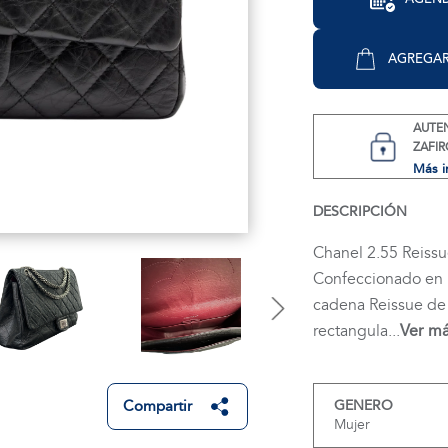
AGREGAR
AUTE
ZAFIR
Más i
DESCRIPCIÓN
Chanel 2.55 Reiss
Confeccionado en p
cadena Reissue de r
rectangula...
Ver m
Compartir
GENERO
Mujer