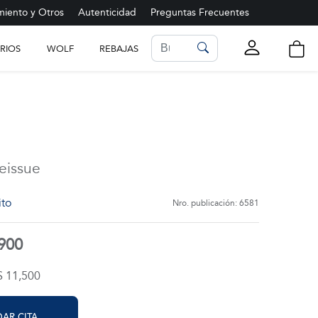
iento y Otros
Autenticidad
Preguntas Frecuentes
RIOS
WOLF
REBAJAS
LISTA DE FAVORITOS
Ver más
eissue
ito
Nro. publicación: 6581
,900
$ 11,500
AR CITA