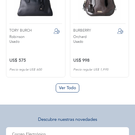
TORY BURCH
BURBERRY
Robinson
Orchard
Usado
Usado
US$ 575
US$ 998
Precio regular US$ 600
Precio regular US$ 1,995
Ver Todo
Descubre nuestras novedades