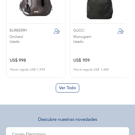
BURBERRY
GUCCI
Orchard
Monogram
Usado
Usado
US$ 998
US$ 959
Precio regular US$ 1,995
Precio regular US$ 1,400
Ver Todo
Descubre nuestras novedades