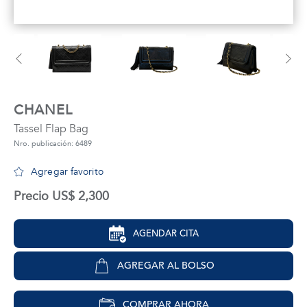
tros
áctanos
CHANEL
Tassel Flap Bag
Nro. publicación: 6489
Agregar favorito
Precio US$ 2,300
AGENDAR CITA
AGREGAR AL BOLSO
COMPRAR AHORA