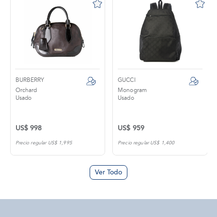
BURBERRY
GUCCI
Orchard
Monogram
Usado
Usado
US$ 998
US$ 959
Precio regular US$ 1,995
Precio regular US$ 1,400
Ver Todo