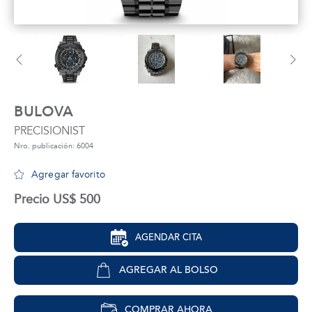
tros
áctanos
BULOVA
PRECISIONIST
Nro. publicación: 6004
Agregar favorito
Precio US$ 500
AGENDAR CITA
AGREGAR AL BOLSO
COMPRAR AHORA