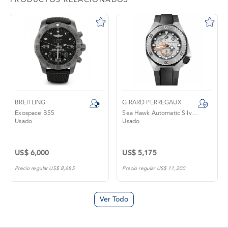
BREITLING
GIRARD PERREGAUX
Exospace B55
Sea Hawk Automatic Silver Dial Black
Usado
Usado
US$ 6,000
US$ 5,175
Precio regular US$ 8,685
Precio regular US$ 11,200
Ver Todo