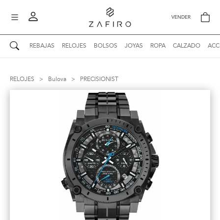
VENDER
REBAJAS
RELOJES
BOLSOS
JOYAS
ROPA
CALZADO
ACC
AUTENTICIDAD ZAFIRO
Mi perfil
RELOJES
>
Bulova
>
PRECISIONIST
Mis mensajes
mo
Mis favoritos
iona
?
Publicaciones
Compras
nticidad
o
Ventas
Cerrar sesión
untas
entes