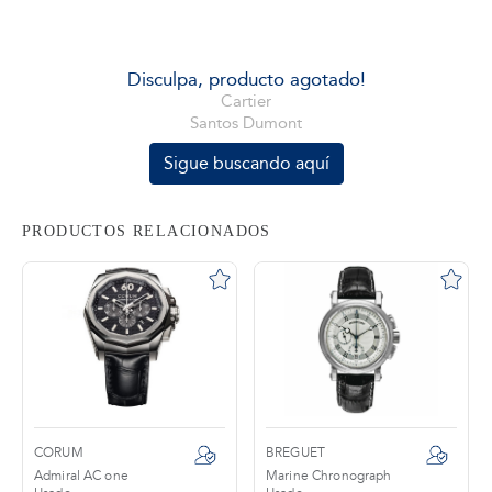
tros
Disculpa, producto agotado!
Cartier
Santos Dumont
áctanos
Sigue buscando aquí
PRODUCTOS RELACIONADOS
CORUM
BREGUET
Admiral AC one
Marine Chronograph