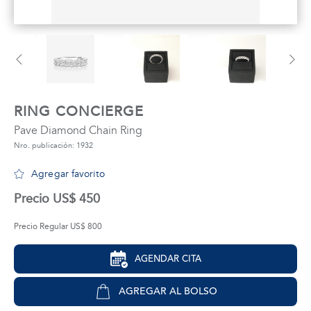
tros
áctanos
RING CONCIERGE
Pave Diamond Chain Ring
Nro. publicación: 1932
Agregar favorito
Precio US$ 450
Precio Regular US$ 800
AGENDAR CITA
AGREGAR AL BOLSO