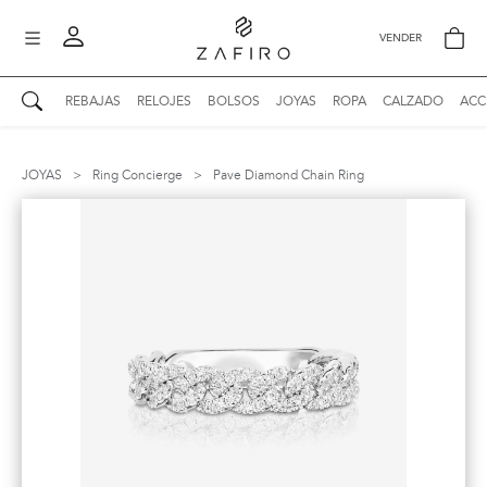
VENDER
REBAJAS
RELOJES
BOLSOS
JOYAS
ROPA
CALZADO
ACC
AUTENTICIDAD ZAFIRO
Mi perfil
JOYAS
>
Ring Concierge
>
Pave Diamond Chain Ring
Mis mensajes
mo
Mis favoritos
iona
?
Publicaciones
Compras
nticidad
o
Ventas
Cerrar sesión
untas
entes