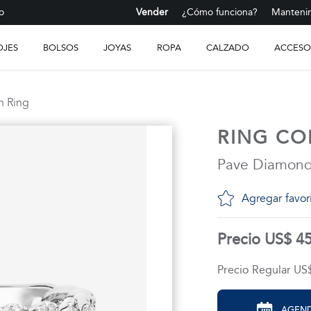
o
Vender
¿Cómo funciona?
Mantenim
OJES
BOLSOS
JOYAS
ROPA
CALZADO
ACCESO
n Ring
RING CO
Pave Diamond
Agregar favor
Precio US$ 4
Precio Regular US
AGEND