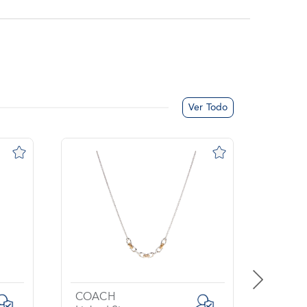
Ver Todo
COACH
COA