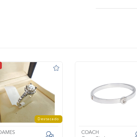
Destacado
DAMES
COACH