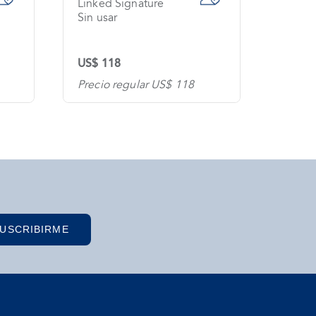
Linked Signature
Linke
Sin usar
Sin us
US$ 118
US$ 9
Precio regular US$ 118
Precio
USCRIBIRME