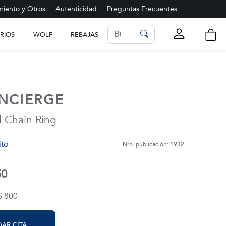
iento y Otros
Autenticidad
Preguntas Frecuentes
RIOS
WOLF
REBAJAS
LISTA DE FAVORITOS
Ver más
NCIERGE
 Chain Ring
ito
Nro. publicación: 1932
50
$ 800
AR CITA